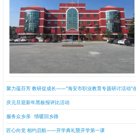
聚力蕴芬芳 教研促成长——“海安市职业教育专题研讨活动”
庆元旦迎新年黑板报评比活动
服务众乡亲 情暖回乡路
匠心向党 相约启航——开学典礼暨开学第一课