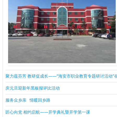
聚力蕴芬芳 教研促成长——“海安市职业教育专题研讨活动”
庆元旦迎新年黑板报评比活动
服务众乡亲 情暖回乡路
匠心向党 相约启航——开学典礼暨开学第一课