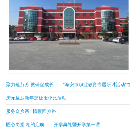
聚力蕴芬芳 教研促成长——“海安市职业教育专题研讨活动”
庆元旦迎新年黑板报评比活动
服务众乡亲 情暖回乡路
匠心向党 相约启航——开学典礼暨开学第一课